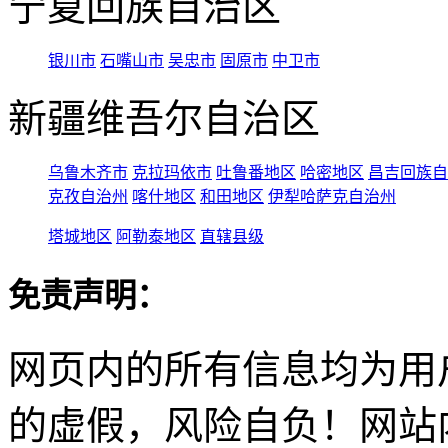
宁夏回族自治区
银川市
石嘴山市
吴忠市
固原市
中卫市
新疆维吾尔自治区
乌鲁木齐市
克拉玛依市
吐鲁番地区
哈密地区
昌吉回族自
克孜自治州
喀什地区
和田地区
伊犁哈萨克自治州
塔城地区
阿勒泰地区
直辖县级
免责声明：
网页内的所有信息均为用
的虚假，风险自负！网站