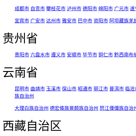
成都市
自贡市
攀枝花市
泸州市
德阳市
绵阳市
广元市
遂
宜宾市
广安市
达州市
雅安市
巴中市
资阳市
阿坝藏族羌
贵州省
贵阳市
六盘水市
遵义市
安顺市
毕节市
铜仁市
黔西南布
云南省
昆明市
曲靖市
玉溪市
保山市
昭通市
丽江市
普洱市
临沧
族自治州
大理白族自治州
德宏傣族景颇族自治州
怒江傈僳族自治
西藏自治区