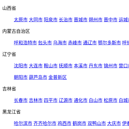
山西省
太原市
大同市
阳泉市
长治市
晋城市
朔州市
晋中市
运城
内蒙古自治区
呼和浩特市
包头市
乌海市
赤峰市
通辽市
鄂尔多斯市
呼
辽宁省
沈阳市
大连市
鞍山市
抚顺市
本溪市
丹东市
锦州市
营口
朝阳市
葫芦岛市
金普新区
吉林省
长春市
吉林市
四平市
辽源市
通化市
白山市
松原市
白城
黑龙江省
哈尔滨市
齐齐哈尔市
鸡西市
鹤岗市
双鸭山市
大庆市
伊