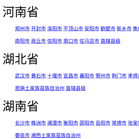
河南省
郑州市
开封市
洛阳市
平顶山市
安阳市
鹤壁市
新乡市
焦
南阳市
商丘市
信阳市
周口市
驻马店市
直辖县级
湖北省
武汉市
黄石市
十堰市
宜昌市
襄阳市
鄂州市
荆门市
孝感
恩施土家族苗族自治州
直辖县级
湖南省
长沙市
株洲市
湘潭市
衡阳市
邵阳市
岳阳市
常德市
张家
娄底市
湘西土家族苗族自治州