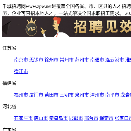
千城招聘网www.zpw.net是覆盖全国各省、市、区县的人
历，企业可直招本地人才，一站式解决全国求职招工需求。 2026
江苏省
南京市
无锡市
徐州市
常州市
苏州市
南通市
连云港市
淮
宿迁市
福建省
福州市
厦门市
莆田市
三明市
泉州市
漳州市
南平市
龙岩
河北省
石家庄市
唐山市
秦皇岛市
邯郸市
邢台市
保定市
张家口
广东省