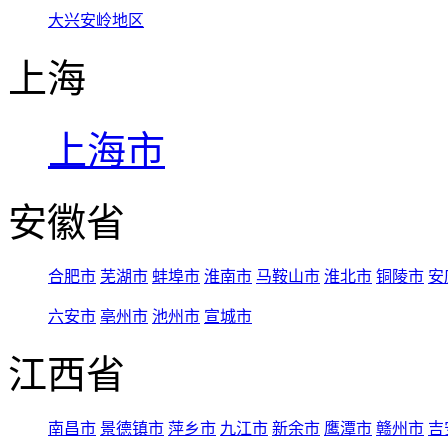
大兴安岭地区
上海
上海市
安徽省
合肥市
芜湖市
蚌埠市
淮南市
马鞍山市
淮北市
铜陵市
安
六安市
亳州市
池州市
宣城市
江西省
南昌市
景德镇市
萍乡市
九江市
新余市
鹰潭市
赣州市
吉