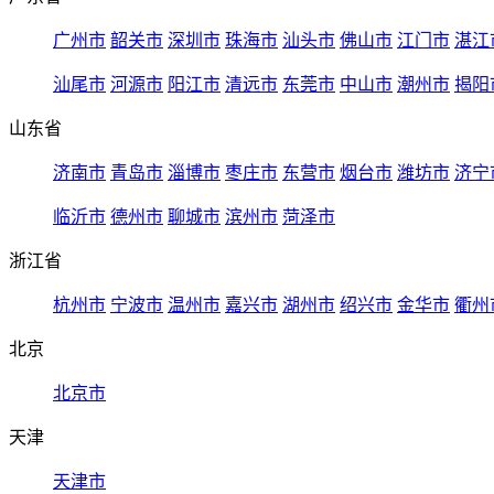
广州市
韶关市
深圳市
珠海市
汕头市
佛山市
江门市
湛江
汕尾市
河源市
阳江市
清远市
东莞市
中山市
潮州市
揭阳
山东省
济南市
青岛市
淄博市
枣庄市
东营市
烟台市
潍坊市
济宁
临沂市
德州市
聊城市
滨州市
菏泽市
浙江省
杭州市
宁波市
温州市
嘉兴市
湖州市
绍兴市
金华市
衢州
北京
北京市
天津
天津市