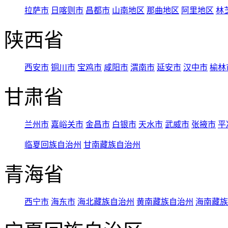
拉萨市
日喀则市
昌都市
山南地区
那曲地区
阿里地区
林
陕西省
西安市
铜川市
宝鸡市
咸阳市
渭南市
延安市
汉中市
榆林
甘肃省
兰州市
嘉峪关市
金昌市
白银市
天水市
武威市
张掖市
平
临夏回族自治州
甘南藏族自治州
青海省
西宁市
海东市
海北藏族自治州
黄南藏族自治州
海南藏族