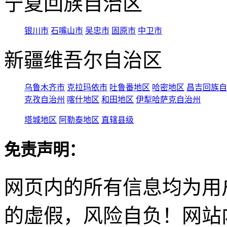
宁夏回族自治区
银川市
石嘴山市
吴忠市
固原市
中卫市
新疆维吾尔自治区
乌鲁木齐市
克拉玛依市
吐鲁番地区
哈密地区
昌吉回族自
克孜自治州
喀什地区
和田地区
伊犁哈萨克自治州
塔城地区
阿勒泰地区
直辖县级
免责声明：
网页内的所有信息均为用
的虚假，风险自负！网站