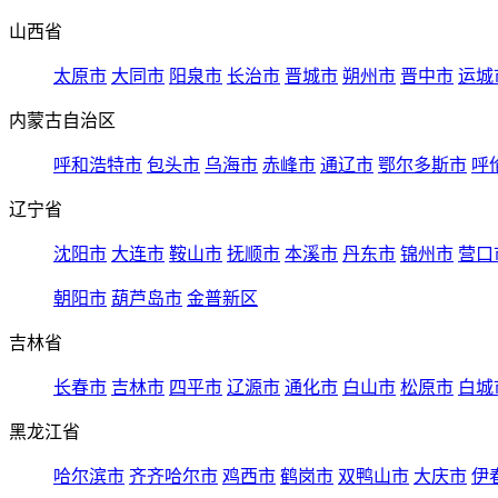
山西省
太原市
大同市
阳泉市
长治市
晋城市
朔州市
晋中市
运城
内蒙古自治区
呼和浩特市
包头市
乌海市
赤峰市
通辽市
鄂尔多斯市
呼
辽宁省
沈阳市
大连市
鞍山市
抚顺市
本溪市
丹东市
锦州市
营口
朝阳市
葫芦岛市
金普新区
吉林省
长春市
吉林市
四平市
辽源市
通化市
白山市
松原市
白城
黑龙江省
哈尔滨市
齐齐哈尔市
鸡西市
鹤岗市
双鸭山市
大庆市
伊