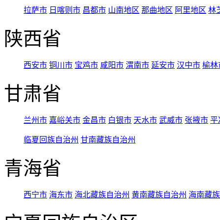
拉萨市
日喀则市
昌都市
山南地区
那曲地区
阿里地区
林
陕西省
西安市
铜川市
宝鸡市
咸阳市
渭南市
延安市
汉中市
榆林
甘肃省
兰州市
嘉峪关市
金昌市
白银市
天水市
武威市
张掖市
平
临夏回族自治州
甘南藏族自治州
青海省
西宁市
海东市
海北藏族自治州
黄南藏族自治州
海南藏族