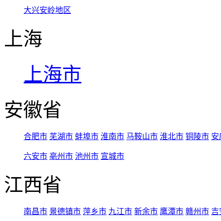
大兴安岭地区
上海
上海市
安徽省
合肥市
芜湖市
蚌埠市
淮南市
马鞍山市
淮北市
铜陵市
安
六安市
亳州市
池州市
宣城市
江西省
南昌市
景德镇市
萍乡市
九江市
新余市
鹰潭市
赣州市
吉