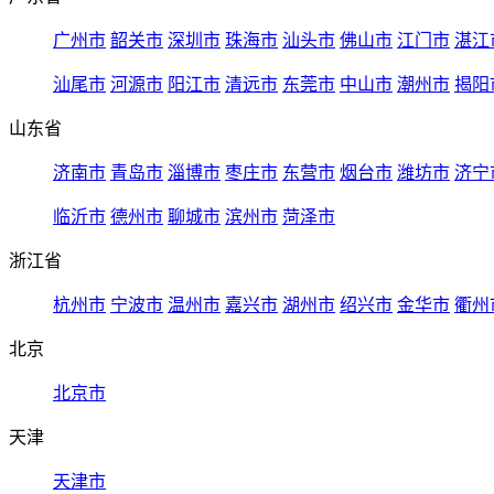
广州市
韶关市
深圳市
珠海市
汕头市
佛山市
江门市
湛江
汕尾市
河源市
阳江市
清远市
东莞市
中山市
潮州市
揭阳
山东省
济南市
青岛市
淄博市
枣庄市
东营市
烟台市
潍坊市
济宁
临沂市
德州市
聊城市
滨州市
菏泽市
浙江省
杭州市
宁波市
温州市
嘉兴市
湖州市
绍兴市
金华市
衢州
北京
北京市
天津
天津市