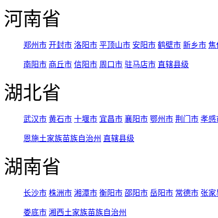
河南省
郑州市
开封市
洛阳市
平顶山市
安阳市
鹤壁市
新乡市
焦
南阳市
商丘市
信阳市
周口市
驻马店市
直辖县级
湖北省
武汉市
黄石市
十堰市
宜昌市
襄阳市
鄂州市
荆门市
孝感
恩施土家族苗族自治州
直辖县级
湖南省
长沙市
株洲市
湘潭市
衡阳市
邵阳市
岳阳市
常德市
张家
娄底市
湘西土家族苗族自治州