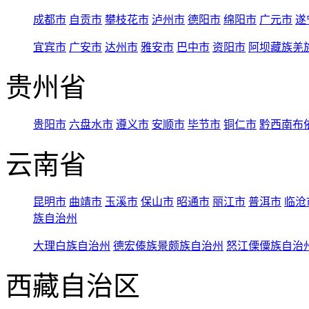
成都市
自贡市
攀枝花市
泸州市
德阳市
绵阳市
广元市
遂
宜宾市
广安市
达州市
雅安市
巴中市
资阳市
阿坝藏族羌
贵州省
贵阳市
六盘水市
遵义市
安顺市
毕节市
铜仁市
黔西南布
云南省
昆明市
曲靖市
玉溪市
保山市
昭通市
丽江市
普洱市
临沧
族自治州
大理白族自治州
德宏傣族景颇族自治州
怒江傈僳族自治
西藏自治区