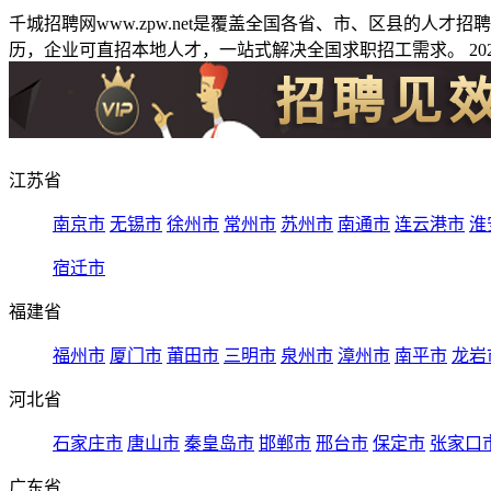
千城招聘网www.zpw.net是覆盖全国各省、市、区县的人
历，企业可直招本地人才，一站式解决全国求职招工需求。 2026
江苏省
南京市
无锡市
徐州市
常州市
苏州市
南通市
连云港市
淮
宿迁市
福建省
福州市
厦门市
莆田市
三明市
泉州市
漳州市
南平市
龙岩
河北省
石家庄市
唐山市
秦皇岛市
邯郸市
邢台市
保定市
张家口
广东省