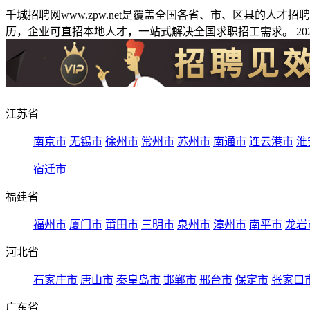
千城招聘网www.zpw.net是覆盖全国各省、市、区县的人
历，企业可直招本地人才，一站式解决全国求职招工需求。 2026
江苏省
南京市
无锡市
徐州市
常州市
苏州市
南通市
连云港市
淮
宿迁市
福建省
福州市
厦门市
莆田市
三明市
泉州市
漳州市
南平市
龙岩
河北省
石家庄市
唐山市
秦皇岛市
邯郸市
邢台市
保定市
张家口
广东省