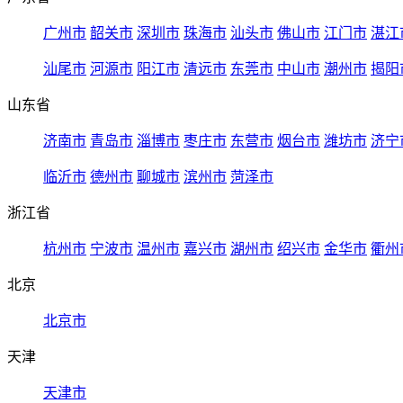
广州市
韶关市
深圳市
珠海市
汕头市
佛山市
江门市
湛江
汕尾市
河源市
阳江市
清远市
东莞市
中山市
潮州市
揭阳
山东省
济南市
青岛市
淄博市
枣庄市
东营市
烟台市
潍坊市
济宁
临沂市
德州市
聊城市
滨州市
菏泽市
浙江省
杭州市
宁波市
温州市
嘉兴市
湖州市
绍兴市
金华市
衢州
北京
北京市
天津
天津市