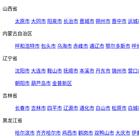
山西省
太原市
大同市
阳泉市
长治市
晋城市
朔州市
晋中市
运城
内蒙古自治区
呼和浩特市
包头市
乌海市
赤峰市
通辽市
鄂尔多斯市
呼
辽宁省
沈阳市
大连市
鞍山市
抚顺市
本溪市
丹东市
锦州市
营口
朝阳市
葫芦岛市
金普新区
吉林省
长春市
吉林市
四平市
辽源市
通化市
白山市
松原市
白城
黑龙江省
哈尔滨市
齐齐哈尔市
鸡西市
鹤岗市
双鸭山市
大庆市
伊