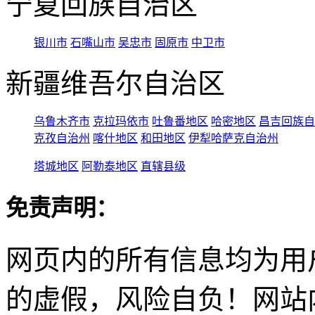
宁夏回族自治区
银川市
石嘴山市
吴忠市
固原市
中卫市
新疆维吾尔自治区
乌鲁木齐市
克拉玛依市
吐鲁番地区
哈密地区
昌吉回族自
克孜自治州
喀什地区
和田地区
伊犁哈萨克自治州
塔城地区
阿勒泰地区
直辖县级
免责声明：
网页内的所有信息均为用
的虚假，风险自负！网站