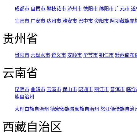
成都市
自贡市
攀枝花市
泸州市
德阳市
绵阳市
广元市
遂
宜宾市
广安市
达州市
雅安市
巴中市
资阳市
阿坝藏族羌
贵州省
贵阳市
六盘水市
遵义市
安顺市
毕节市
铜仁市
黔西南布
云南省
昆明市
曲靖市
玉溪市
保山市
昭通市
丽江市
普洱市
临沧
族自治州
大理白族自治州
德宏傣族景颇族自治州
怒江傈僳族自治
西藏自治区