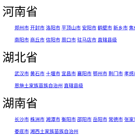
河南省
郑州市
开封市
洛阳市
平顶山市
安阳市
鹤壁市
新乡市
焦
南阳市
商丘市
信阳市
周口市
驻马店市
直辖县级
湖北省
武汉市
黄石市
十堰市
宜昌市
襄阳市
鄂州市
荆门市
孝感
恩施土家族苗族自治州
直辖县级
湖南省
长沙市
株洲市
湘潭市
衡阳市
邵阳市
岳阳市
常德市
张家
娄底市
湘西土家族苗族自治州