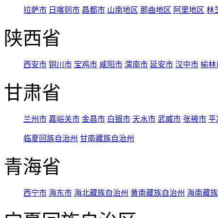
拉萨市
日喀则市
昌都市
山南地区
那曲地区
阿里地区
林
陕西省
西安市
铜川市
宝鸡市
咸阳市
渭南市
延安市
汉中市
榆林
甘肃省
兰州市
嘉峪关市
金昌市
白银市
天水市
武威市
张掖市
平
临夏回族自治州
甘南藏族自治州
青海省
西宁市
海东市
海北藏族自治州
黄南藏族自治州
海南藏族