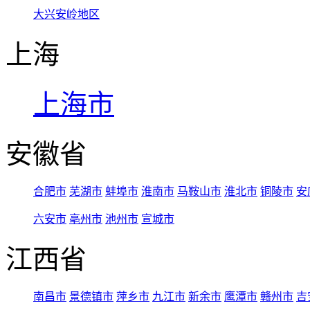
大兴安岭地区
上海
上海市
安徽省
合肥市
芜湖市
蚌埠市
淮南市
马鞍山市
淮北市
铜陵市
安
六安市
亳州市
池州市
宣城市
江西省
南昌市
景德镇市
萍乡市
九江市
新余市
鹰潭市
赣州市
吉