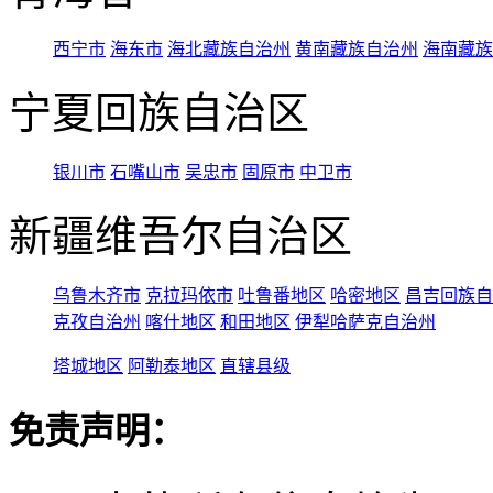
西宁市
海东市
海北藏族自治州
黄南藏族自治州
海南藏族
宁夏回族自治区
银川市
石嘴山市
吴忠市
固原市
中卫市
新疆维吾尔自治区
乌鲁木齐市
克拉玛依市
吐鲁番地区
哈密地区
昌吉回族自
克孜自治州
喀什地区
和田地区
伊犁哈萨克自治州
塔城地区
阿勒泰地区
直辖县级
免责声明：