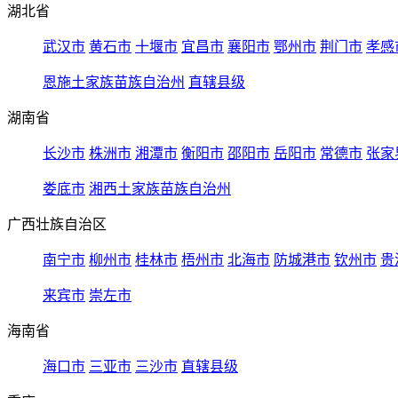
湖北省
武汉市
黄石市
十堰市
宜昌市
襄阳市
鄂州市
荆门市
孝感
恩施土家族苗族自治州
直辖县级
湖南省
长沙市
株洲市
湘潭市
衡阳市
邵阳市
岳阳市
常德市
张家
娄底市
湘西土家族苗族自治州
广西壮族自治区
南宁市
柳州市
桂林市
梧州市
北海市
防城港市
钦州市
贵
来宾市
崇左市
海南省
海口市
三亚市
三沙市
直辖县级