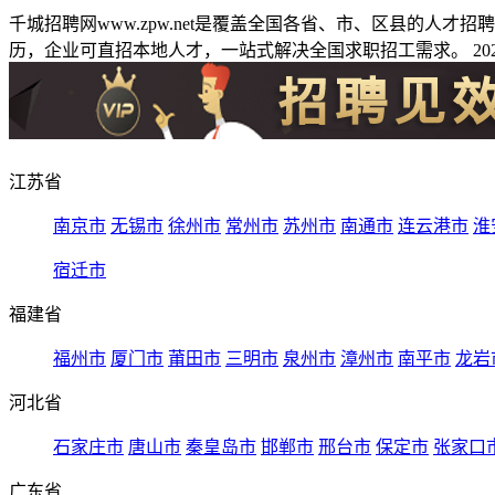
千城招聘网www.zpw.net是覆盖全国各省、市、区县的人
历，企业可直招本地人才，一站式解决全国求职招工需求。 2026
江苏省
南京市
无锡市
徐州市
常州市
苏州市
南通市
连云港市
淮
宿迁市
福建省
福州市
厦门市
莆田市
三明市
泉州市
漳州市
南平市
龙岩
河北省
石家庄市
唐山市
秦皇岛市
邯郸市
邢台市
保定市
张家口
广东省