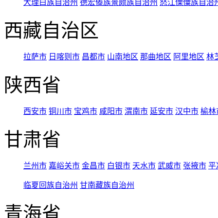
大理白族自治州
德宏傣族景颇族自治州
怒江傈僳族自治
西藏自治区
拉萨市
日喀则市
昌都市
山南地区
那曲地区
阿里地区
林
陕西省
西安市
铜川市
宝鸡市
咸阳市
渭南市
延安市
汉中市
榆林
甘肃省
兰州市
嘉峪关市
金昌市
白银市
天水市
武威市
张掖市
平
临夏回族自治州
甘南藏族自治州
青海省