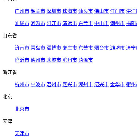
广州市
韶关市
深圳市
珠海市
汕头市
佛山市
江门市
湛江
汕尾市
河源市
阳江市
清远市
东莞市
中山市
潮州市
揭阳
山东省
济南市
青岛市
淄博市
枣庄市
东营市
烟台市
潍坊市
济宁
临沂市
德州市
聊城市
滨州市
菏泽市
浙江省
杭州市
宁波市
温州市
嘉兴市
湖州市
绍兴市
金华市
衢州
北京
北京市
天津
天津市