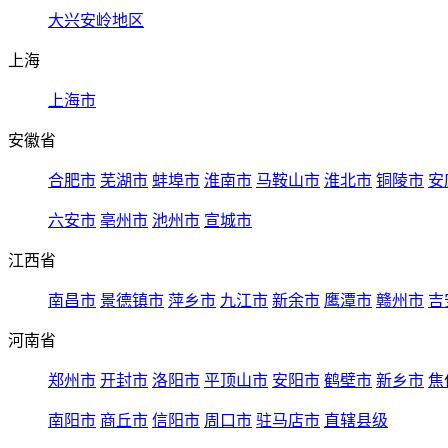
大兴安岭地区
上海
上海市
安徽省
合肥市
芜湖市
蚌埠市
淮南市
马鞍山市
淮北市
铜陵市
安
六安市
亳州市
池州市
宣城市
江西省
南昌市
景德镇市
萍乡市
九江市
新余市
鹰潭市
赣州市
吉
河南省
郑州市
开封市
洛阳市
平顶山市
安阳市
鹤壁市
新乡市
焦
南阳市
商丘市
信阳市
周口市
驻马店市
直辖县级