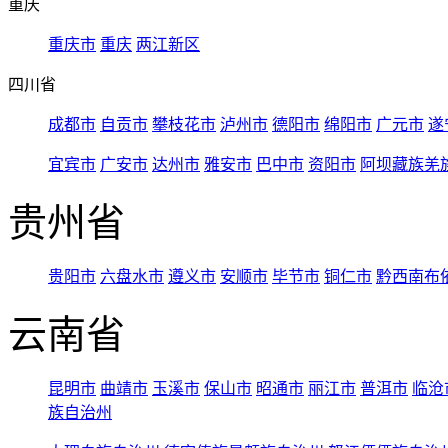
重庆
重庆市
重庆
两江新区
四川省
成都市
自贡市
攀枝花市
泸州市
德阳市
绵阳市
广元市
遂
宜宾市
广安市
达州市
雅安市
巴中市
资阳市
阿坝藏族羌
贵州省
贵阳市
六盘水市
遵义市
安顺市
毕节市
铜仁市
黔西南布
云南省
昆明市
曲靖市
玉溪市
保山市
昭通市
丽江市
普洱市
临沧
族自治州