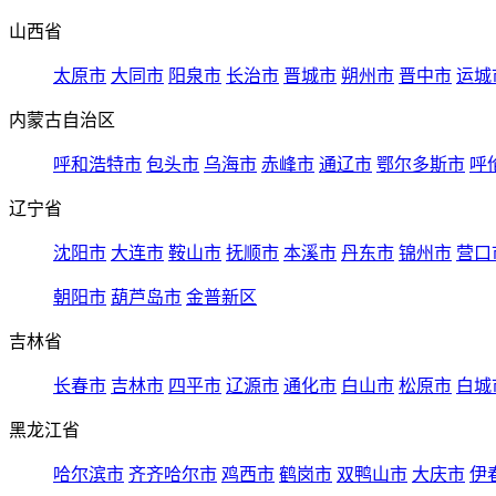
山西省
太原市
大同市
阳泉市
长治市
晋城市
朔州市
晋中市
运城
内蒙古自治区
呼和浩特市
包头市
乌海市
赤峰市
通辽市
鄂尔多斯市
呼
辽宁省
沈阳市
大连市
鞍山市
抚顺市
本溪市
丹东市
锦州市
营口
朝阳市
葫芦岛市
金普新区
吉林省
长春市
吉林市
四平市
辽源市
通化市
白山市
松原市
白城
黑龙江省
哈尔滨市
齐齐哈尔市
鸡西市
鹤岗市
双鸭山市
大庆市
伊