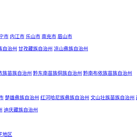
宁市
内江市
乐山市
南充市
眉山市
族自治州
甘孜藏族自治州
凉山彝族自治州
依族苗族自治州
黔东南苗族侗族自治州
黔南布依族苗族自治州
市
楚雄彝族自治州
红河哈尼族彝族自治州
文山壮族苗族自治州
州
迪庆藏族自治州
芝地区