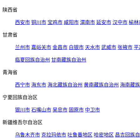
陕西省
西安市
铜川市
宝鸡市
咸阳市
渭南市
延安市
汉中市
榆林
甘肃省
兰州市
嘉峪关市
金昌市
白银市
天水市
武威市
张掖市
平
临夏回族自治州
甘南藏族自治州
青海省
西宁市
海东市
海北藏族自治州
黄南藏族自治州
海南藏族
宁夏回族自治区
银川市
石嘴山市
吴忠市
固原市
中卫市
新疆维吾尔自治区
乌鲁木齐市
克拉玛依市
吐鲁番地区
哈密地区
昌吉回族自