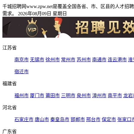
千城招聘网www.zpw.net是覆盖全国各省、市、区县的
需求。 2026年08月09日 星期日
江苏省
南京市
无锡市
徐州市
常州市
苏州市
南通市
连云港市
淮
宿迁市
福建省
福州市
厦门市
莆田市
三明市
泉州市
漳州市
南平市
龙岩
河北省
石家庄市
唐山市
秦皇岛市
邯郸市
邢台市
保定市
张家口
广东省