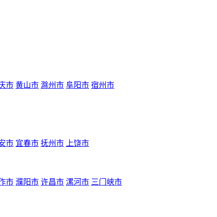
庆市
黄山市
滁州市
阜阳市
宿州市
安市
宜春市
抚州市
上饶市
作市
濮阳市
许昌市
漯河市
三门峡市