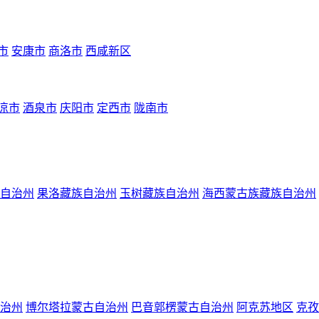
市
安康市
商洛市
西咸新区
凉市
酒泉市
庆阳市
定西市
陇南市
自治州
果洛藏族自治州
玉树藏族自治州
海西蒙古族藏族自治州
治州
博尔塔拉蒙古自治州
巴音郭楞蒙古自治州
阿克苏地区
克孜