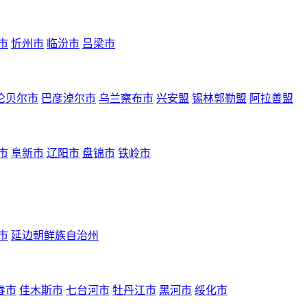
市
忻州市
临汾市
吕梁市
伦贝尔市
巴彦淖尔市
乌兰察布市
兴安盟
锡林郭勒盟
阿拉善盟
市
阜新市
辽阳市
盘锦市
铁岭市
市
延边朝鲜族自治州
春市
佳木斯市
七台河市
牡丹江市
黑河市
绥化市