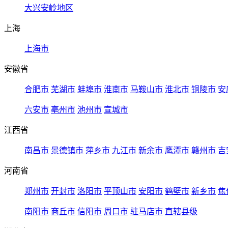
大兴安岭地区
上海
上海市
安徽省
合肥市
芜湖市
蚌埠市
淮南市
马鞍山市
淮北市
铜陵市
安
六安市
亳州市
池州市
宣城市
江西省
南昌市
景德镇市
萍乡市
九江市
新余市
鹰潭市
赣州市
吉
河南省
郑州市
开封市
洛阳市
平顶山市
安阳市
鹤壁市
新乡市
焦
南阳市
商丘市
信阳市
周口市
驻马店市
直辖县级