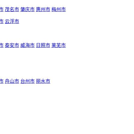
市
茂名市
肇庆市
惠州市
梅州市
市
云浮市
市
泰安市
威海市
日照市
莱芜市
市
舟山市
台州市
丽水市