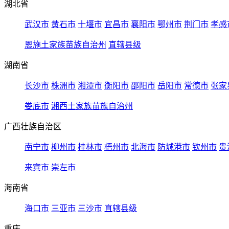
湖北省
武汉市
黄石市
十堰市
宜昌市
襄阳市
鄂州市
荆门市
孝感
恩施土家族苗族自治州
直辖县级
湖南省
长沙市
株洲市
湘潭市
衡阳市
邵阳市
岳阳市
常德市
张家
娄底市
湘西土家族苗族自治州
广西壮族自治区
南宁市
柳州市
桂林市
梧州市
北海市
防城港市
钦州市
贵
来宾市
崇左市
海南省
海口市
三亚市
三沙市
直辖县级
重庆