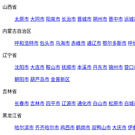
山西省
太原市
大同市
阳泉市
长治市
晋城市
朔州市
晋中市
运城
内蒙古自治区
呼和浩特市
包头市
乌海市
赤峰市
通辽市
鄂尔多斯市
呼
辽宁省
沈阳市
大连市
鞍山市
抚顺市
本溪市
丹东市
锦州市
营口
朝阳市
葫芦岛市
金普新区
吉林省
长春市
吉林市
四平市
辽源市
通化市
白山市
松原市
白城
黑龙江省
哈尔滨市
齐齐哈尔市
鸡西市
鹤岗市
双鸭山市
大庆市
伊