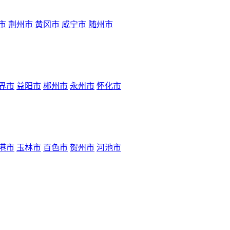
市
荆州市
黄冈市
咸宁市
随州市
界市
益阳市
郴州市
永州市
怀化市
港市
玉林市
百色市
贺州市
河池市