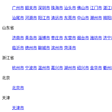
广州市
韶关市
深圳市
珠海市
汕头市
佛山市
江门市
湛江
汕尾市
河源市
阳江市
清远市
东莞市
中山市
潮州市
揭阳
山东省
济南市
青岛市
淄博市
枣庄市
东营市
烟台市
潍坊市
济宁
临沂市
德州市
聊城市
滨州市
菏泽市
浙江省
杭州市
宁波市
温州市
嘉兴市
湖州市
绍兴市
金华市
衢州
北京
北京市
天津
天津市