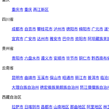
重庆市
重庆
两江新区
四川省
成都市
自贡市
攀枝花市
泸州市
德阳市
绵阳市
广元市
遂
宜宾市
广安市
达州市
雅安市
巴中市
资阳市
阿坝藏族羌
贵州省
贵阳市
六盘水市
遵义市
安顺市
毕节市
铜仁市
黔西南布
云南省
昆明市
曲靖市
玉溪市
保山市
昭通市
丽江市
普洱市
临沧
大理白族自治州
德宏傣族景颇族自治州
怒江傈僳族自治
西藏自治区
拉萨市
日喀则市
昌都市
山南地区
那曲地区
阿里地区
林