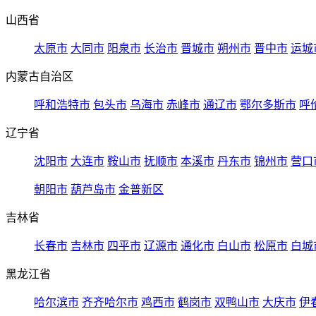
山西省
太原市
大同市
阳泉市
长治市
晋城市
朔州市
晋中市
运城
内蒙古自治区
呼和浩特市
包头市
乌海市
赤峰市
通辽市
鄂尔多斯市
呼
辽宁省
沈阳市
大连市
鞍山市
抚顺市
本溪市
丹东市
锦州市
营口
朝阳市
葫芦岛市
金普新区
吉林省
长春市
吉林市
四平市
辽源市
通化市
白山市
松原市
白城
黑龙江省
哈尔滨市
齐齐哈尔市
鸡西市
鹤岗市
双鸭山市
大庆市
伊