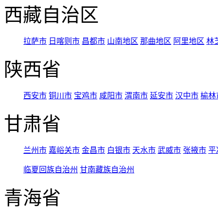
西藏自治区
拉萨市
日喀则市
昌都市
山南地区
那曲地区
阿里地区
林
陕西省
西安市
铜川市
宝鸡市
咸阳市
渭南市
延安市
汉中市
榆林
甘肃省
兰州市
嘉峪关市
金昌市
白银市
天水市
武威市
张掖市
平
临夏回族自治州
甘南藏族自治州
青海省