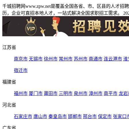
千城招聘网www.zpw.net是覆盖全国各省、市、区县的人
历，企业可直招本地人才，一站式解决全国求职招工需求。 2026
江苏省
南京市
无锡市
徐州市
常州市
苏州市
南通市
连云港市
淮
宿迁市
福建省
福州市
厦门市
莆田市
三明市
泉州市
漳州市
南平市
龙岩
河北省
石家庄市
唐山市
秦皇岛市
邯郸市
邢台市
保定市
张家口
广东省