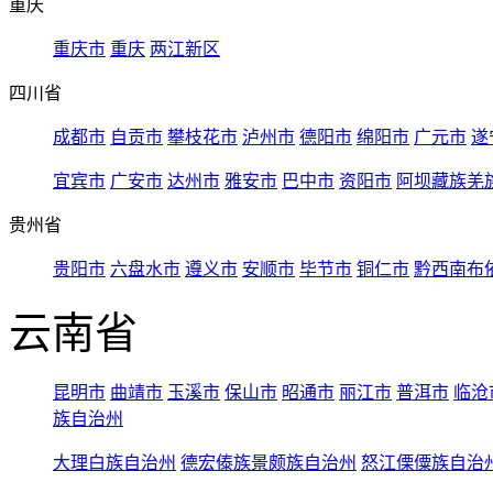
重庆
重庆市
重庆
两江新区
四川省
成都市
自贡市
攀枝花市
泸州市
德阳市
绵阳市
广元市
遂
宜宾市
广安市
达州市
雅安市
巴中市
资阳市
阿坝藏族羌
贵州省
贵阳市
六盘水市
遵义市
安顺市
毕节市
铜仁市
黔西南布
云南省
昆明市
曲靖市
玉溪市
保山市
昭通市
丽江市
普洱市
临沧
族自治州
大理白族自治州
德宏傣族景颇族自治州
怒江傈僳族自治