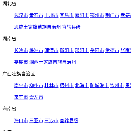
湖北省
武汉市
黄石市
十堰市
宜昌市
襄阳市
鄂州市
荆门市
孝感
恩施土家族苗族自治州
直辖县级
湖南省
长沙市
株洲市
湘潭市
衡阳市
邵阳市
岳阳市
常德市
张家
娄底市
湘西土家族苗族自治州
广西壮族自治区
南宁市
柳州市
桂林市
梧州市
北海市
防城港市
钦州市
贵
来宾市
崇左市
海南省
海口市
三亚市
三沙市
直辖县级