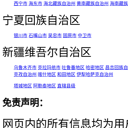
西宁市
海东市
海北藏族自治州
黄南藏族自治州
海南藏族
宁夏回族自治区
银川市
石嘴山市
吴忠市
固原市
中卫市
新疆维吾尔自治区
乌鲁木齐市
克拉玛依市
吐鲁番地区
哈密地区
昌吉回族自
克孜自治州
喀什地区
和田地区
伊犁哈萨克自治州
塔城地区
阿勒泰地区
直辖县级
免责声明：
网页内的所有信息均为用