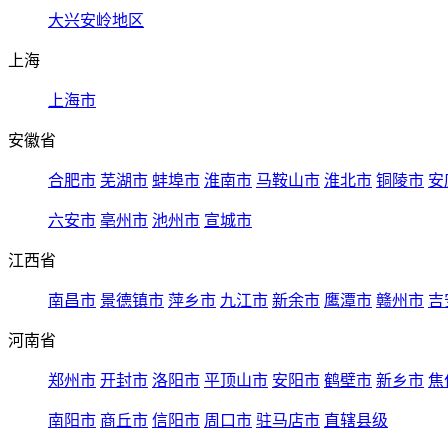
大兴安岭地区
上海
上海市
安徽省
合肥市
芜湖市
蚌埠市
淮南市
马鞍山市
淮北市
铜陵市
安
六安市
亳州市
池州市
宣城市
江西省
南昌市
景德镇市
萍乡市
九江市
新余市
鹰潭市
赣州市
吉
河南省
郑州市
开封市
洛阳市
平顶山市
安阳市
鹤壁市
新乡市
焦
南阳市
商丘市
信阳市
周口市
驻马店市
直辖县级