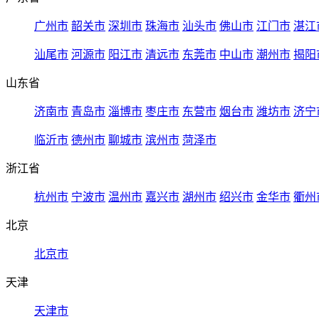
广州市
韶关市
深圳市
珠海市
汕头市
佛山市
江门市
湛江
汕尾市
河源市
阳江市
清远市
东莞市
中山市
潮州市
揭阳
山东省
济南市
青岛市
淄博市
枣庄市
东营市
烟台市
潍坊市
济宁
临沂市
德州市
聊城市
滨州市
菏泽市
浙江省
杭州市
宁波市
温州市
嘉兴市
湖州市
绍兴市
金华市
衢州
北京
北京市
天津
天津市