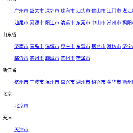
广州市
韶关市
深圳市
珠海市
汕头市
佛山市
江门市
湛江
汕尾市
河源市
阳江市
清远市
东莞市
中山市
潮州市
揭阳
山东省
济南市
青岛市
淄博市
枣庄市
东营市
烟台市
潍坊市
济宁
临沂市
德州市
聊城市
滨州市
菏泽市
浙江省
杭州市
宁波市
温州市
嘉兴市
湖州市
绍兴市
金华市
衢州
北京
北京市
天津
天津市