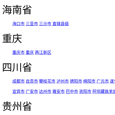
海南省
海口市
三亚市
三沙市
直辖县级
重庆
重庆市
重庆
两江新区
四川省
成都市
自贡市
攀枝花市
泸州市
德阳市
绵阳市
广元市
遂
宜宾市
广安市
达州市
雅安市
巴中市
资阳市
阿坝藏族羌
贵州省