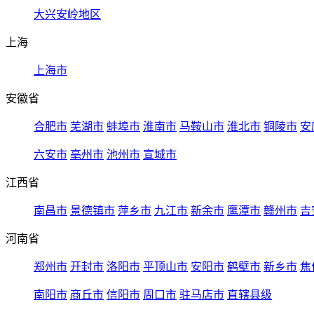
大兴安岭地区
上海
上海市
安徽省
合肥市
芜湖市
蚌埠市
淮南市
马鞍山市
淮北市
铜陵市
安
六安市
亳州市
池州市
宣城市
江西省
南昌市
景德镇市
萍乡市
九江市
新余市
鹰潭市
赣州市
吉
河南省
郑州市
开封市
洛阳市
平顶山市
安阳市
鹤壁市
新乡市
焦
南阳市
商丘市
信阳市
周口市
驻马店市
直辖县级