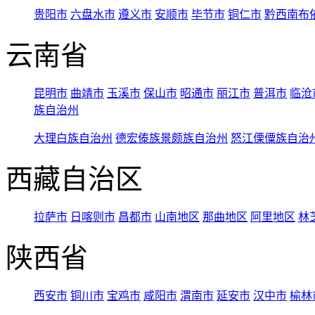
贵阳市
六盘水市
遵义市
安顺市
毕节市
铜仁市
黔西南布
云南省
昆明市
曲靖市
玉溪市
保山市
昭通市
丽江市
普洱市
临沧
族自治州
大理白族自治州
德宏傣族景颇族自治州
怒江傈僳族自治
西藏自治区
拉萨市
日喀则市
昌都市
山南地区
那曲地区
阿里地区
林
陕西省
西安市
铜川市
宝鸡市
咸阳市
渭南市
延安市
汉中市
榆林