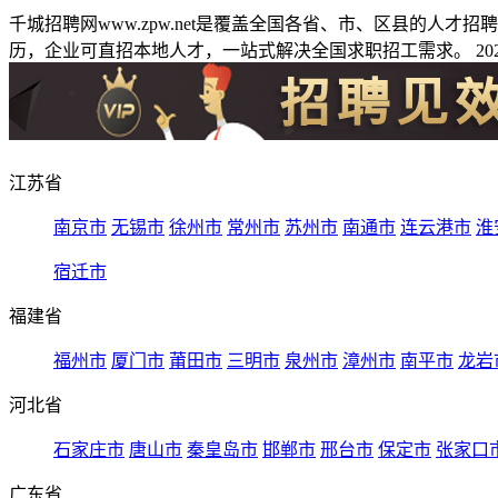
千城招聘网www.zpw.net是覆盖全国各省、市、区县的人
历，企业可直招本地人才，一站式解决全国求职招工需求。 2026
江苏省
南京市
无锡市
徐州市
常州市
苏州市
南通市
连云港市
淮
宿迁市
福建省
福州市
厦门市
莆田市
三明市
泉州市
漳州市
南平市
龙岩
河北省
石家庄市
唐山市
秦皇岛市
邯郸市
邢台市
保定市
张家口
广东省