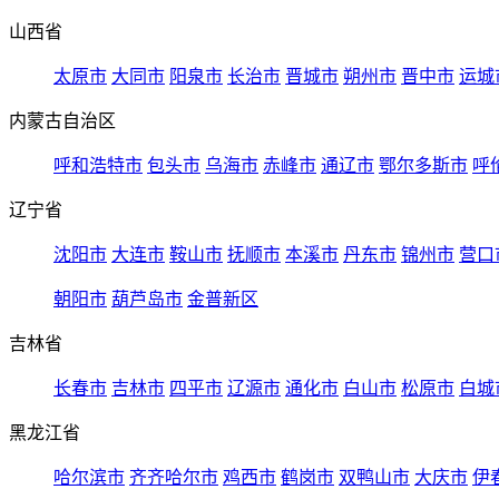
山西省
太原市
大同市
阳泉市
长治市
晋城市
朔州市
晋中市
运城
内蒙古自治区
呼和浩特市
包头市
乌海市
赤峰市
通辽市
鄂尔多斯市
呼
辽宁省
沈阳市
大连市
鞍山市
抚顺市
本溪市
丹东市
锦州市
营口
朝阳市
葫芦岛市
金普新区
吉林省
长春市
吉林市
四平市
辽源市
通化市
白山市
松原市
白城
黑龙江省
哈尔滨市
齐齐哈尔市
鸡西市
鹤岗市
双鸭山市
大庆市
伊