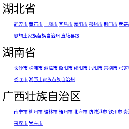
湖北省
武汉市
黄石市
十堰市
宜昌市
襄阳市
鄂州市
荆门市
孝感
恩施土家族苗族自治州
直辖县级
湖南省
长沙市
株洲市
湘潭市
衡阳市
邵阳市
岳阳市
常德市
张家
娄底市
湘西土家族苗族自治州
广西壮族自治区
南宁市
柳州市
桂林市
梧州市
北海市
防城港市
钦州市
贵
来宾市
崇左市