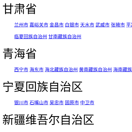
甘肃省
兰州市
嘉峪关市
金昌市
白银市
天水市
武威市
张掖市
平
临夏回族自治州
甘南藏族自治州
青海省
西宁市
海东市
海北藏族自治州
黄南藏族自治州
海南藏族
宁夏回族自治区
银川市
石嘴山市
吴忠市
固原市
中卫市
新疆维吾尔自治区