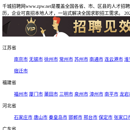
千城招聘网www.zpw.net是覆盖全国各省、市、区县的人
历，企业可直招本地人才，一站式解决全国求职招工需求。 2026
江苏省
南京市
无锡市
徐州市
常州市
苏州市
南通市
连云港市
淮
宿迁市
福建省
福州市
厦门市
莆田市
三明市
泉州市
漳州市
南平市
龙岩
河北省
石家庄市
唐山市
秦皇岛市
邯郸市
邢台市
保定市
张家口
广东省