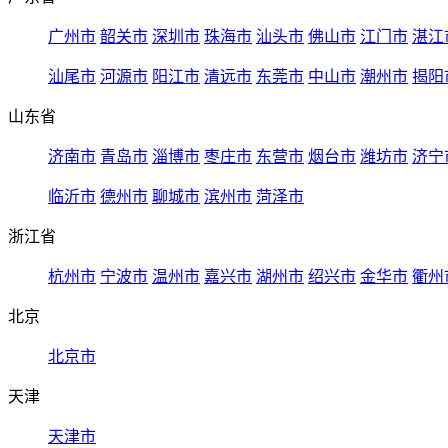
广州市
韶关市
深圳市
珠海市
汕头市
佛山市
江门市
湛江
汕尾市
河源市
阳江市
清远市
东莞市
中山市
潮州市
揭阳
山东省
济南市
青岛市
淄博市
枣庄市
东营市
烟台市
潍坊市
济宁
临沂市
德州市
聊城市
滨州市
菏泽市
浙江省
杭州市
宁波市
温州市
嘉兴市
湖州市
绍兴市
金华市
衢州
北京
北京市
天津
天津市