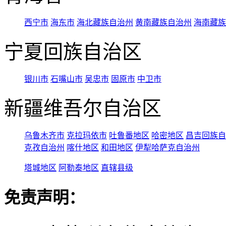
西宁市
海东市
海北藏族自治州
黄南藏族自治州
海南藏族
宁夏回族自治区
银川市
石嘴山市
吴忠市
固原市
中卫市
新疆维吾尔自治区
乌鲁木齐市
克拉玛依市
吐鲁番地区
哈密地区
昌吉回族自
克孜自治州
喀什地区
和田地区
伊犁哈萨克自治州
塔城地区
阿勒泰地区
直辖县级
免责声明：