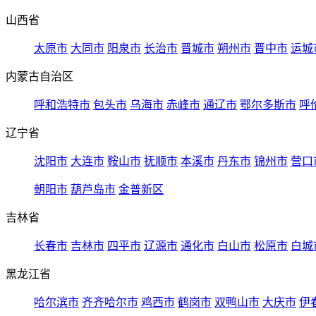
山西省
太原市
大同市
阳泉市
长治市
晋城市
朔州市
晋中市
运城
内蒙古自治区
呼和浩特市
包头市
乌海市
赤峰市
通辽市
鄂尔多斯市
呼
辽宁省
沈阳市
大连市
鞍山市
抚顺市
本溪市
丹东市
锦州市
营口
朝阳市
葫芦岛市
金普新区
吉林省
长春市
吉林市
四平市
辽源市
通化市
白山市
松原市
白城
黑龙江省
哈尔滨市
齐齐哈尔市
鸡西市
鹤岗市
双鸭山市
大庆市
伊