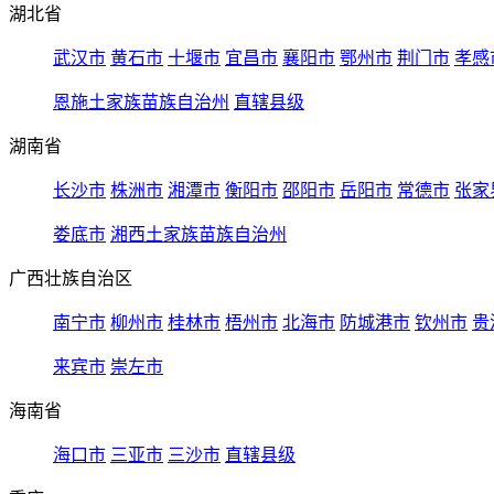
湖北省
武汉市
黄石市
十堰市
宜昌市
襄阳市
鄂州市
荆门市
孝感
恩施土家族苗族自治州
直辖县级
湖南省
长沙市
株洲市
湘潭市
衡阳市
邵阳市
岳阳市
常德市
张家
娄底市
湘西土家族苗族自治州
广西壮族自治区
南宁市
柳州市
桂林市
梧州市
北海市
防城港市
钦州市
贵
来宾市
崇左市
海南省
海口市
三亚市
三沙市
直辖县级