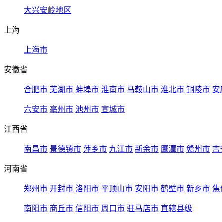
大兴安岭地区
上海
上海市
安徽省
合肥市
芜湖市
蚌埠市
淮南市
马鞍山市
淮北市
铜陵市
安
六安市
亳州市
池州市
宣城市
江西省
南昌市
景德镇市
萍乡市
九江市
新余市
鹰潭市
赣州市
吉
河南省
郑州市
开封市
洛阳市
平顶山市
安阳市
鹤壁市
新乡市
焦
南阳市
商丘市
信阳市
周口市
驻马店市
直辖县级