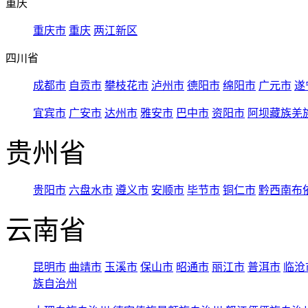
重庆
重庆市
重庆
两江新区
四川省
成都市
自贡市
攀枝花市
泸州市
德阳市
绵阳市
广元市
遂
宜宾市
广安市
达州市
雅安市
巴中市
资阳市
阿坝藏族羌
贵州省
贵阳市
六盘水市
遵义市
安顺市
毕节市
铜仁市
黔西南布
云南省
昆明市
曲靖市
玉溪市
保山市
昭通市
丽江市
普洱市
临沧
族自治州