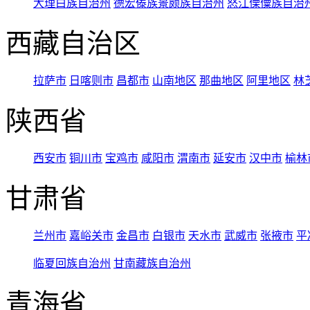
大理白族自治州
德宏傣族景颇族自治州
怒江傈僳族自治
西藏自治区
拉萨市
日喀则市
昌都市
山南地区
那曲地区
阿里地区
林
陕西省
西安市
铜川市
宝鸡市
咸阳市
渭南市
延安市
汉中市
榆林
甘肃省
兰州市
嘉峪关市
金昌市
白银市
天水市
武威市
张掖市
平
临夏回族自治州
甘南藏族自治州
青海省