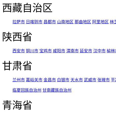
西藏自治区
拉萨市
日喀则市
昌都市
山南地区
那曲地区
阿里地区
林
陕西省
西安市
铜川市
宝鸡市
咸阳市
渭南市
延安市
汉中市
榆林
甘肃省
兰州市
嘉峪关市
金昌市
白银市
天水市
武威市
张掖市
平
临夏回族自治州
甘南藏族自治州
青海省