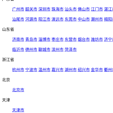
广州市
韶关市
深圳市
珠海市
汕头市
佛山市
江门市
湛江
汕尾市
河源市
阳江市
清远市
东莞市
中山市
潮州市
揭阳
山东省
济南市
青岛市
淄博市
枣庄市
东营市
烟台市
潍坊市
济宁
临沂市
德州市
聊城市
滨州市
菏泽市
浙江省
杭州市
宁波市
温州市
嘉兴市
湖州市
绍兴市
金华市
衢州
北京
北京市
天津
天津市