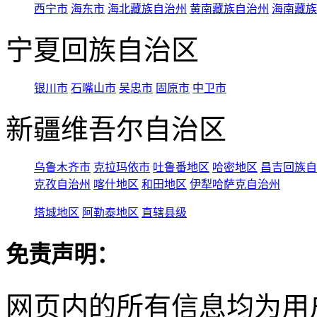
西宁市
海东市
海北藏族自治州
黄南藏族自治州
海南藏族
宁夏回族自治区
银川市
石嘴山市
吴忠市
固原市
中卫市
新疆维吾尔自治区
乌鲁木齐市
克拉玛依市
吐鲁番地区
哈密地区
昌吉回族自
克孜自治州
喀什地区
和田地区
伊犁哈萨克自治州
塔城地区
阿勒泰地区
直辖县级
免责声明：
网页内的所有信息均为用