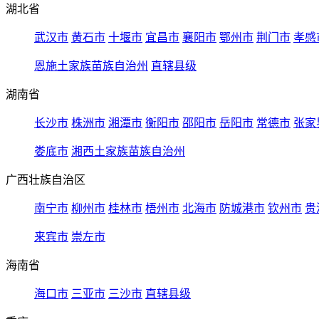
湖北省
武汉市
黄石市
十堰市
宜昌市
襄阳市
鄂州市
荆门市
孝感
恩施土家族苗族自治州
直辖县级
湖南省
长沙市
株洲市
湘潭市
衡阳市
邵阳市
岳阳市
常德市
张家
娄底市
湘西土家族苗族自治州
广西壮族自治区
南宁市
柳州市
桂林市
梧州市
北海市
防城港市
钦州市
贵
来宾市
崇左市
海南省
海口市
三亚市
三沙市
直辖县级