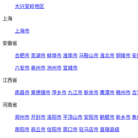
大兴安岭地区
上海
上海市
安徽省
合肥市
芜湖市
蚌埠市
淮南市
马鞍山市
淮北市
铜陵市
安
六安市
亳州市
池州市
宣城市
江西省
南昌市
景德镇市
萍乡市
九江市
新余市
鹰潭市
赣州市
吉
河南省
郑州市
开封市
洛阳市
平顶山市
安阳市
鹤壁市
新乡市
焦
南阳市
商丘市
信阳市
周口市
驻马店市
直辖县级