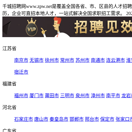
千城招聘网www.zpw.net是覆盖全国各省、市、区县的人
历，企业可直招本地人才，一站式解决全国求职招工需求。 2026
江苏省
南京市
无锡市
徐州市
常州市
苏州市
南通市
连云港市
淮
宿迁市
福建省
福州市
厦门市
莆田市
三明市
泉州市
漳州市
南平市
龙岩
河北省
石家庄市
唐山市
秦皇岛市
邯郸市
邢台市
保定市
张家口
广东省