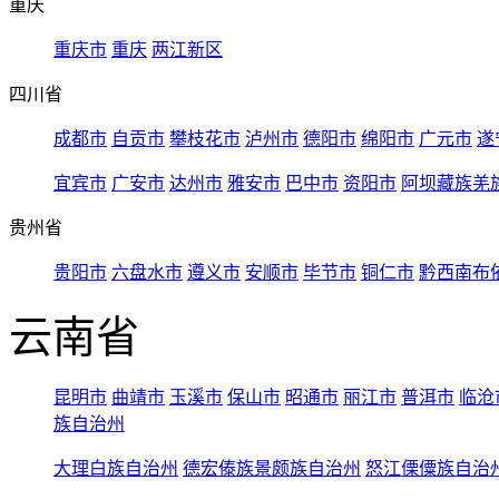
重庆
重庆市
重庆
两江新区
四川省
成都市
自贡市
攀枝花市
泸州市
德阳市
绵阳市
广元市
遂
宜宾市
广安市
达州市
雅安市
巴中市
资阳市
阿坝藏族羌
贵州省
贵阳市
六盘水市
遵义市
安顺市
毕节市
铜仁市
黔西南布
云南省
昆明市
曲靖市
玉溪市
保山市
昭通市
丽江市
普洱市
临沧
族自治州
大理白族自治州
德宏傣族景颇族自治州
怒江傈僳族自治