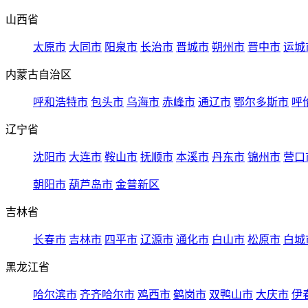
山西省
太原市
大同市
阳泉市
长治市
晋城市
朔州市
晋中市
运城
内蒙古自治区
呼和浩特市
包头市
乌海市
赤峰市
通辽市
鄂尔多斯市
呼
辽宁省
沈阳市
大连市
鞍山市
抚顺市
本溪市
丹东市
锦州市
营口
朝阳市
葫芦岛市
金普新区
吉林省
长春市
吉林市
四平市
辽源市
通化市
白山市
松原市
白城
黑龙江省
哈尔滨市
齐齐哈尔市
鸡西市
鹤岗市
双鸭山市
大庆市
伊