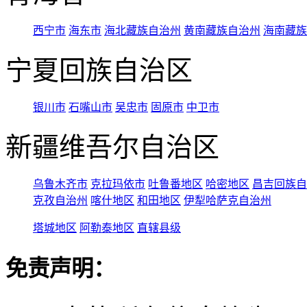
西宁市
海东市
海北藏族自治州
黄南藏族自治州
海南藏族
宁夏回族自治区
银川市
石嘴山市
吴忠市
固原市
中卫市
新疆维吾尔自治区
乌鲁木齐市
克拉玛依市
吐鲁番地区
哈密地区
昌吉回族自
克孜自治州
喀什地区
和田地区
伊犁哈萨克自治州
塔城地区
阿勒泰地区
直辖县级
免责声明：