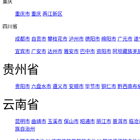
重庆
重庆市
重庆
两江新区
四川省
成都市
自贡市
攀枝花市
泸州市
德阳市
绵阳市
广元市
遂
宜宾市
广安市
达州市
雅安市
巴中市
资阳市
阿坝藏族羌
贵州省
贵阳市
六盘水市
遵义市
安顺市
毕节市
铜仁市
黔西南布
云南省
昆明市
曲靖市
玉溪市
保山市
昭通市
丽江市
普洱市
临沧
族自治州