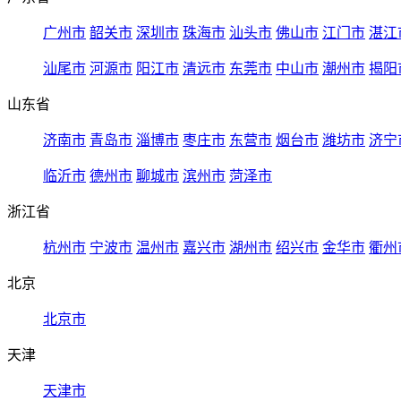
广州市
韶关市
深圳市
珠海市
汕头市
佛山市
江门市
湛江
汕尾市
河源市
阳江市
清远市
东莞市
中山市
潮州市
揭阳
山东省
济南市
青岛市
淄博市
枣庄市
东营市
烟台市
潍坊市
济宁
临沂市
德州市
聊城市
滨州市
菏泽市
浙江省
杭州市
宁波市
温州市
嘉兴市
湖州市
绍兴市
金华市
衢州
北京
北京市
天津
天津市