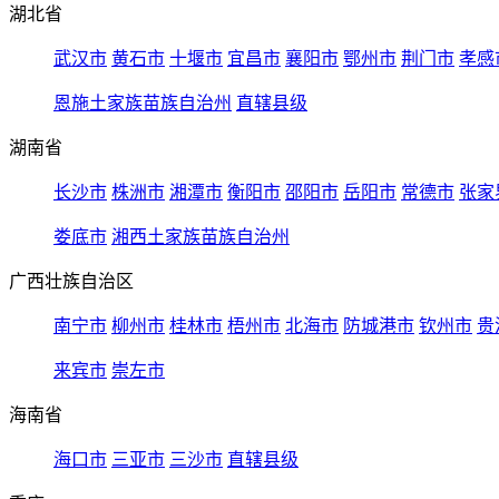
湖北省
武汉市
黄石市
十堰市
宜昌市
襄阳市
鄂州市
荆门市
孝感
恩施土家族苗族自治州
直辖县级
湖南省
长沙市
株洲市
湘潭市
衡阳市
邵阳市
岳阳市
常德市
张家
娄底市
湘西土家族苗族自治州
广西壮族自治区
南宁市
柳州市
桂林市
梧州市
北海市
防城港市
钦州市
贵
来宾市
崇左市
海南省
海口市
三亚市
三沙市
直辖县级