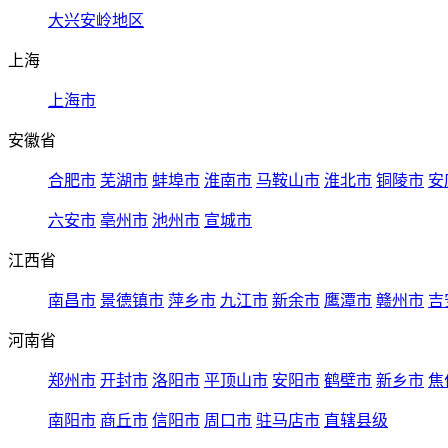
大兴安岭地区
上海
上海市
安徽省
合肥市
芜湖市
蚌埠市
淮南市
马鞍山市
淮北市
铜陵市
安
六安市
亳州市
池州市
宣城市
江西省
南昌市
景德镇市
萍乡市
九江市
新余市
鹰潭市
赣州市
吉
河南省
郑州市
开封市
洛阳市
平顶山市
安阳市
鹤壁市
新乡市
焦
南阳市
商丘市
信阳市
周口市
驻马店市
直辖县级