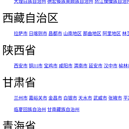
大理白族自治州
德宏傣族景颇族自治州
怒江傈僳族自治
西藏自治区
拉萨市
日喀则市
昌都市
山南地区
那曲地区
阿里地区
林
陕西省
西安市
铜川市
宝鸡市
咸阳市
渭南市
延安市
汉中市
榆林
甘肃省
兰州市
嘉峪关市
金昌市
白银市
天水市
武威市
张掖市
平
临夏回族自治州
甘南藏族自治州
青海省