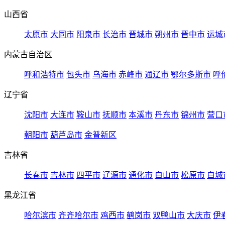
山西省
太原市
大同市
阳泉市
长治市
晋城市
朔州市
晋中市
运城
内蒙古自治区
呼和浩特市
包头市
乌海市
赤峰市
通辽市
鄂尔多斯市
呼
辽宁省
沈阳市
大连市
鞍山市
抚顺市
本溪市
丹东市
锦州市
营口
朝阳市
葫芦岛市
金普新区
吉林省
长春市
吉林市
四平市
辽源市
通化市
白山市
松原市
白城
黑龙江省
哈尔滨市
齐齐哈尔市
鸡西市
鹤岗市
双鸭山市
大庆市
伊