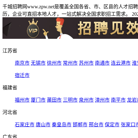
千城招聘网www.zpw.net是覆盖全国各省、市、区县的人
历，企业可直招本地人才，一站式解决全国求职招工需求。 2026
江苏省
南京市
无锡市
徐州市
常州市
苏州市
南通市
连云港市
淮
宿迁市
福建省
福州市
厦门市
莆田市
三明市
泉州市
漳州市
南平市
龙岩
河北省
石家庄市
唐山市
秦皇岛市
邯郸市
邢台市
保定市
张家口
广东省