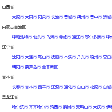
山西省
太原市
大同市
阳泉市
长治市
晋城市
朔州市
晋中市
运城
内蒙古自治区
呼和浩特市
包头市
乌海市
赤峰市
通辽市
鄂尔多斯市
呼
辽宁省
沈阳市
大连市
鞍山市
抚顺市
本溪市
丹东市
锦州市
营口
朝阳市
葫芦岛市
金普新区
吉林省
长春市
吉林市
四平市
辽源市
通化市
白山市
松原市
白城
黑龙江省
哈尔滨市
齐齐哈尔市
鸡西市
鹤岗市
双鸭山市
大庆市
伊