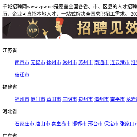
千城招聘网www.zpw.net是覆盖全国各省、市、区县的人
历，企业可直招本地人才，一站式解决全国求职招工需求。 2026
江苏省
南京市
无锡市
徐州市
常州市
苏州市
南通市
连云港市
淮
宿迁市
福建省
福州市
厦门市
莆田市
三明市
泉州市
漳州市
南平市
龙岩
河北省
石家庄市
唐山市
秦皇岛市
邯郸市
邢台市
保定市
张家口
广东省