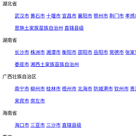
湖北省
武汉市
黄石市
十堰市
宜昌市
襄阳市
鄂州市
荆门市
孝感
恩施土家族苗族自治州
直辖县级
湖南省
长沙市
株洲市
湘潭市
衡阳市
邵阳市
岳阳市
常德市
张家
娄底市
湘西土家族苗族自治州
广西壮族自治区
南宁市
柳州市
桂林市
梧州市
北海市
防城港市
钦州市
贵
来宾市
崇左市
海南省
海口市
三亚市
三沙市
直辖县级