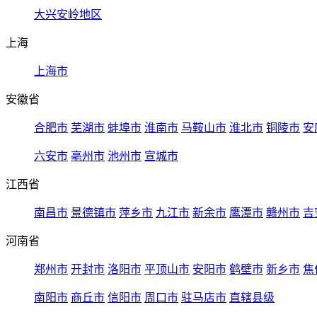
大兴安岭地区
上海
上海市
安徽省
合肥市
芜湖市
蚌埠市
淮南市
马鞍山市
淮北市
铜陵市
安
六安市
亳州市
池州市
宣城市
江西省
南昌市
景德镇市
萍乡市
九江市
新余市
鹰潭市
赣州市
吉
河南省
郑州市
开封市
洛阳市
平顶山市
安阳市
鹤壁市
新乡市
焦
南阳市
商丘市
信阳市
周口市
驻马店市
直辖县级