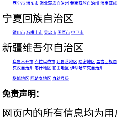
西宁市
海东市
海北藏族自治州
黄南藏族自治州
海南藏族
宁夏回族自治区
银川市
石嘴山市
吴忠市
固原市
中卫市
新疆维吾尔自治区
乌鲁木齐市
克拉玛依市
吐鲁番地区
哈密地区
昌吉回族自
克孜自治州
喀什地区
和田地区
伊犁哈萨克自治州
塔城地区
阿勒泰地区
直辖县级
免责声明：
网页内的所有信息均为用