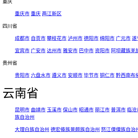
重庆
重庆市
重庆
两江新区
四川省
成都市
自贡市
攀枝花市
泸州市
德阳市
绵阳市
广元市
遂
宜宾市
广安市
达州市
雅安市
巴中市
资阳市
阿坝藏族羌
贵州省
贵阳市
六盘水市
遵义市
安顺市
毕节市
铜仁市
黔西南布
云南省
昆明市
曲靖市
玉溪市
保山市
昭通市
丽江市
普洱市
临沧
族自治州
大理白族自治州
德宏傣族景颇族自治州
怒江傈僳族自治