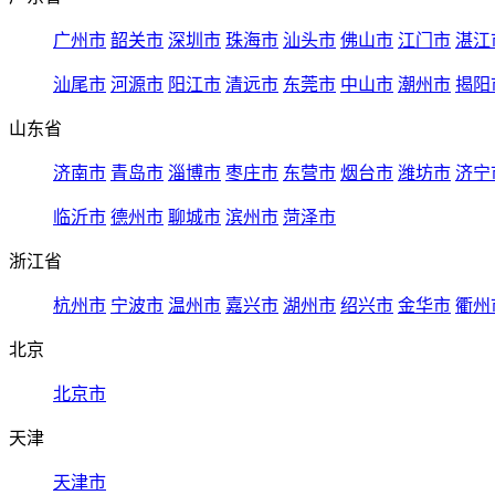
广州市
韶关市
深圳市
珠海市
汕头市
佛山市
江门市
湛江
汕尾市
河源市
阳江市
清远市
东莞市
中山市
潮州市
揭阳
山东省
济南市
青岛市
淄博市
枣庄市
东营市
烟台市
潍坊市
济宁
临沂市
德州市
聊城市
滨州市
菏泽市
浙江省
杭州市
宁波市
温州市
嘉兴市
湖州市
绍兴市
金华市
衢州
北京
北京市
天津
天津市