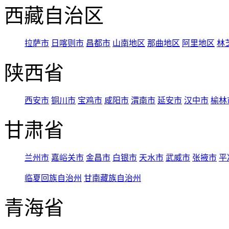
西藏自治区
拉萨市
日喀则市
昌都市
山南地区
那曲地区
阿里地区
林
陕西省
西安市
铜川市
宝鸡市
咸阳市
渭南市
延安市
汉中市
榆林
甘肃省
兰州市
嘉峪关市
金昌市
白银市
天水市
武威市
张掖市
平
临夏回族自治州
甘南藏族自治州
青海省